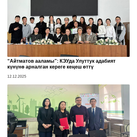
“Айтматов ааламы”: КЭУда Улуттук адабият
күнүнө арналган кереге кеңеш өттү
12.12.2025