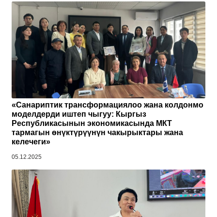
«Санариптик трансформациялоо жана колдонмо
моделдерди иштеп чыгуу: Кыргыз
Республикасынын экономикасында МКТ
тармагын өнүктүрүүнүн чакырыктары жана
келечеги»
05.12.2025