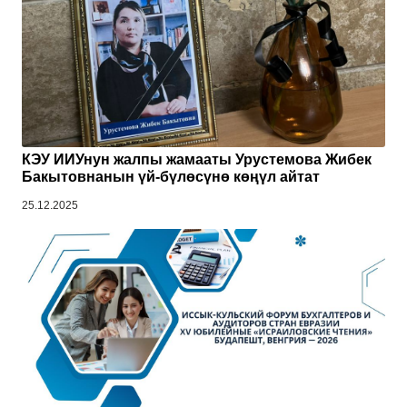
КЭУ ИИУнун жалпы жамааты Урустемова Жибек
Бакытовнанын үй-бүлөсүнө көңүл айтат
25.12.2025