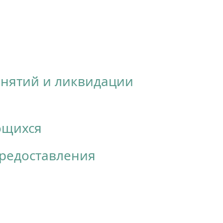
анятий и ликвидации
ющихся
предоставления