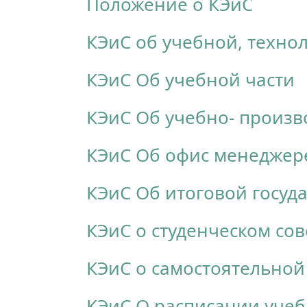
Положение о КЭиС
КЭиС об учебной, техно
КЭиС Об учебной части
КЭиС Об учебно- произв
КЭиС Об офис менеджер
КЭиС Об итоговой госуд
КЭиС о студенческом сов
КЭиС о самостоятельно
КЭиС О расписании уче