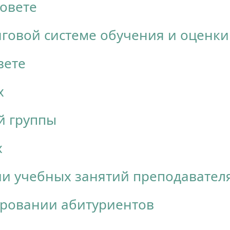
совете
говой системе обучения и оценки
вете
х
й группы
х
и учебных занятий преподавател
ировании абитуриентов