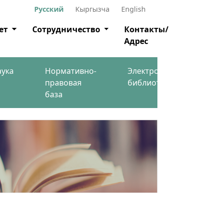
Русский
Кыргызча
English
ет
Сотрудничество
Контакты/
Адрес
аука
Нормативно-
Электронная
правовая
библиотека
база