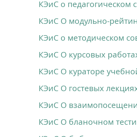
КЭиС о педагогическом 
КЭиС О модульно-рейтин
КЭиС о методическом со
КЭиС О курсовых работа
КЭиС О кураторе учебно
КЭиС О гостевых лекция
КЭиС О взаимопосещени
КЭиС О бланочном тест