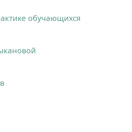
рактике обучающихся
дыкановой
ов