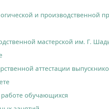
логической и производственной п
одственной мастерской им. Г. Ша
е
арственной аттестации выпускник
ете
й работе обучающихся
бных занятий