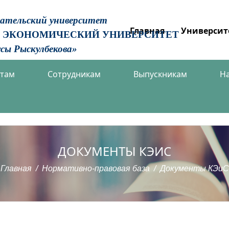
вательский университет
Главная
Университ
 ЭКОНОМИЧЕСКИЙ УНИВЕРСИТЕТ
сы Рыскулбекова»
нтам
Сотрудникам
Выпускникам
Н
ДОКУМЕНТЫ КЭИС
Главная
Нормативно-правовая база
Документы КЭиС