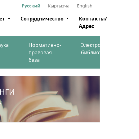
Русский
Кыргызча
English
ет
Сотрудничество
Контакты/
Адрес
аука
Нормативно-
Электронная
правовая
библиотека
база
ИНГИ
и