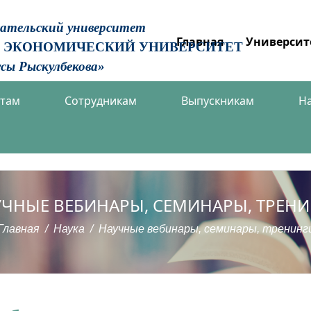
вательский университет
Главная
Университ
 ЭКОНОМИЧЕСКИЙ УНИВЕРСИТЕТ
сы Рыскулбекова»
нтам
Сотрудникам
Выпускникам
Н
ЧНЫЕ ВЕБИНАРЫ, СЕМИНАРЫ, ТРЕН
Главная
Наука
Научные вебинары, семинары, тренинг