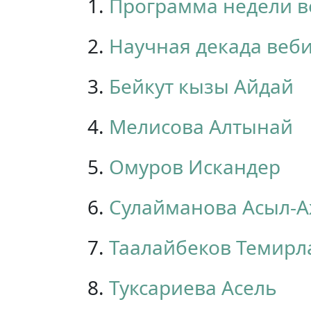
1.
Программа недели 
2.
Научная декада веб
3.
Бейкут кызы Айдай
4.
Мелисова Алтынай
5.
Омуров Искандер
6.
Сулайманова Асыл-
7.
Таалайбеков Темирл
8.
Туксариева Асель