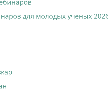
вебинаров
инаров для молодых ученых 202
Ажар
ан