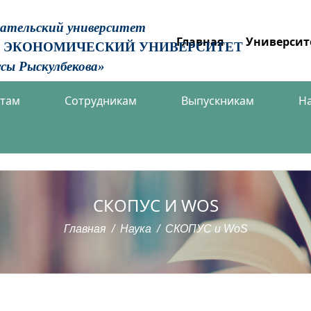
вательский университет
Главная
Университ
 ЭКОНОМИЧЕСКИЙ УНИВЕРСИТЕТ
сы Рыскулбекова»
нтам
Сотрудникам
Выпускникам
Н
СКОПУС И WOS
Главная
Наука
СКОПУС и WoS