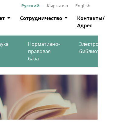
Русский
Кыргызча
English
ет
Сотрудничество
Контакты/
Адрес
аука
Нормативно-
Электронная
правовая
библиотека
база