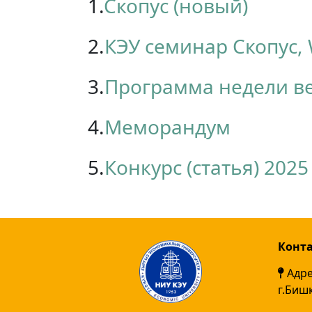
1.
Скопус (новый)
2.
КЭУ семинар Скопус,
3.
Программа недели в
4.
Меморандум
5.
Конкурс (статья) 2025
Конт
Адре
г.Биш