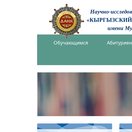
Научно-исследо
«КЫРГЫЗСКИЙ
имени Му
Обучающимся
Абитурие