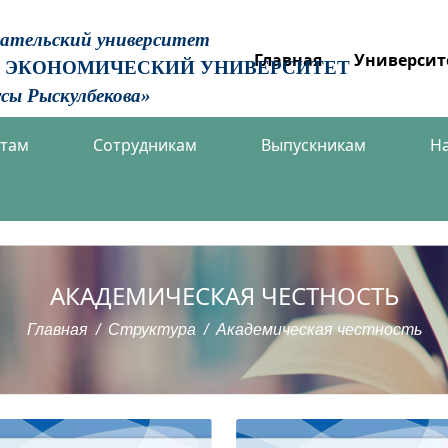
вательский университет
Главная
Университ
 ЭКОНОМИЧЕСКИЙ УНИВЕРСИТЕТ
сы Рыскулбекова»
нтам
Сотрудникам
Выпускникам
Н
АКАДЕМИЧЕСКАЯ ЧЕСТНОСТЬ
Главная
Структура
Академическая честность