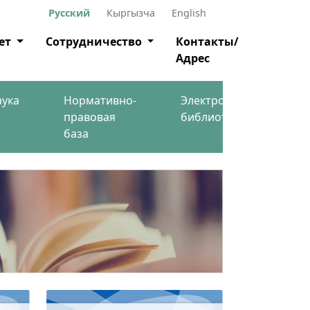
Русский
Кыргызча
English
ет
Сотрудничество
Контакты/
Адрес
аука
Нормативно-
Электронная
правовая
библиотека
база