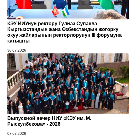
КЭУ ИИУнун ректору Гүлназ Супаева
Кыргызстандын жана Өзбекстандын жогорку
окуу жайларынын ректорлорунун III форумуна
катышты
30.07.2026
Выпускной вечер НИУ «КЭУ им. М.
Рыскулбекова» - 2026
07.07.2026