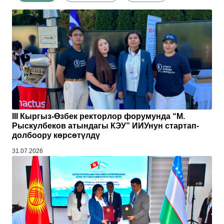
III Кыргыз-Өзбек ректорлор форумунда “М.
Рыскулбеков атындагы КЭУ” ИИУнун стартап-
долбоору көрсөтүлдү
31.07.2026