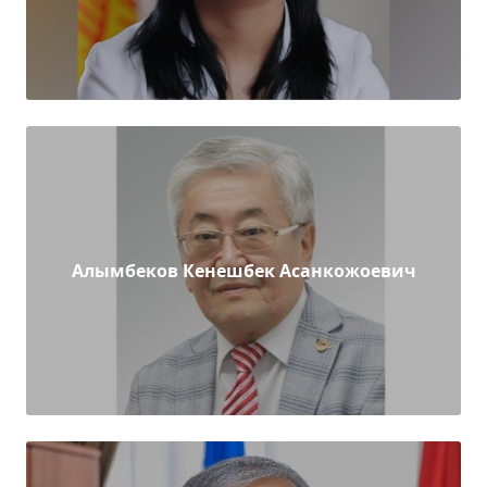
Алымбеков Кенешбек Асанкожоевич