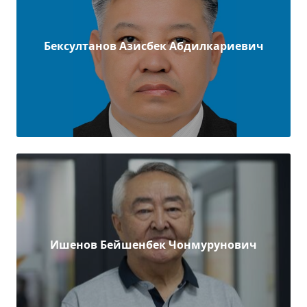
Бексултанов Азисбек Абдилкариевич
Ишенов Бейшенбек Чонмурунович