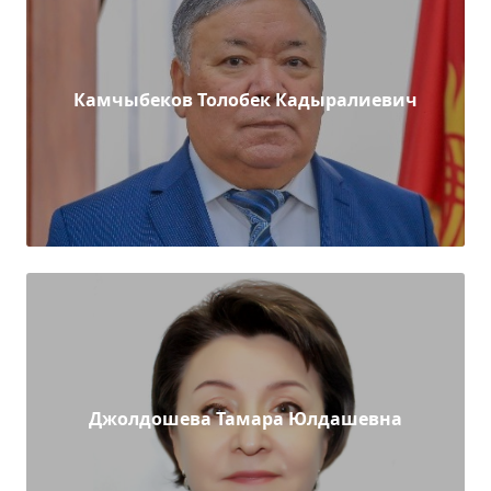
Камчыбеков Толобек Кадыралиевич
Джолдошева Тамара Юлдашевна