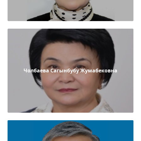
Чолбаева Сагынбубу Жумабековна