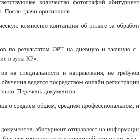
тветствующее количество фотографий абитуриен
а. После сдачи оригиналов
ческую комиссию квитанции об оплате за обработ
тов по результатам ОРТ на дневную и заочную 
ие в вузы КР».
ов на специальности и направления, не требую
бучения ведется посредством онлайн регистраци
ельно. Перечень документов:
зца о среднем общем, среднем профессиональном, 
документов, абитуриент отправляет на информац
 (на электронную почту приемной комиссии вуза