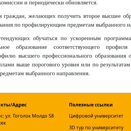
омиссии и периодически обновляется.
я граждан, желающих получить второе высшее об
ования по профилирующим предметам выбранного н
ретендующих обучаться по ускоренным программ
ное образование соответствующего профиля 
офилю высшего профессионального образования оп
аллами выше порогового уровня или по результата
редметам выбранного направления.
акты/Адрес
Полезные ссылки
с: ул. Тоголок Молдо 58
Цифровой университет
кек
3D тур по университету