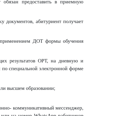
т обязан предоставить в приемную
ку документов, абитуриент получает
с применением ДОТ формы обучения
щих результатов ОРТ, на дневную и
и по специальной электронной форме
или высшем образовании;
ионно- коммуникативный мессенджер,
, или на номер WhatsApp работников