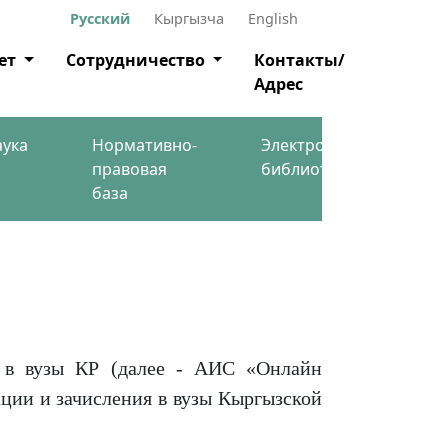
Русский
Кыргызча
English
ет
Сотрудничество
Контакты/
Адрес
аука
Нормативно-
Электронная
правовая
библиотека
база
е в вузы КР (далее - АИС «Онлайн
ации и зачисления в вузы Кыргызской