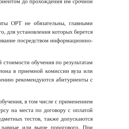
туриентом до прохождения им срочной
таты ОРТ не обязательны, главными
о, для установления которых берется
едование посредством информационно-
й стоимости обучения по результатам
алона в приемной комиссии вуза или
слению рекомендуются абитуриенты с
обучения, в том числе с применением
рсу на места по договору с оплатой
едметных тестов, также допускаются
 равные или выше порогового. При