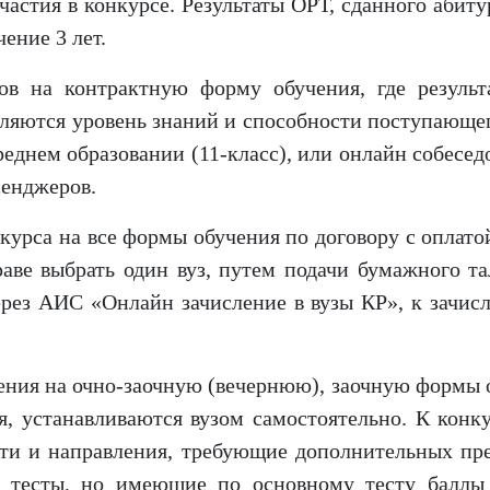
участия в конкурсе. Результаты ОРТ, сданного аби
ение 3 лет.
ов на контрактную форму обучения, где резуль
вляются уровень знаний и способности поступающег
 среднем образовании (11-класс), или онлайн собес
сенджеров.
нкурса на все формы обучения по договору с оплато
аве выбрать один вуз, путем подачи бумажного т
ерез АИС «Онлайн зачисление в вузы КР», к зачи
ения на очно-заочную (вечернюю), заочную формы 
, устанавливаются вузом самостоятельно. К конку
ти и направления, требующие дополнительных пр
е тесты, но имеющие по основному тесту баллы