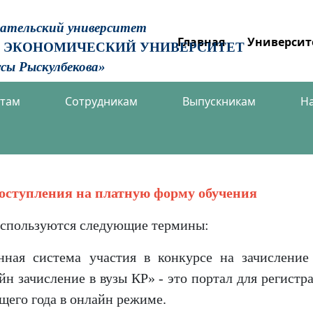
вательский университет
Главная
Университ
 ЭКОНОМИЧЕСКИЙ УНИВЕРСИТЕТ
сы Рыскулбекова»
нтам
Сотрудникам
Выпускникам
Н
оступления на платную форму обучения
 используются следующие термины:
нная система участия в конкурсе на зачислени
н зачисление в вузы КР» - это портал для регистр
щего года в онлайн режиме.