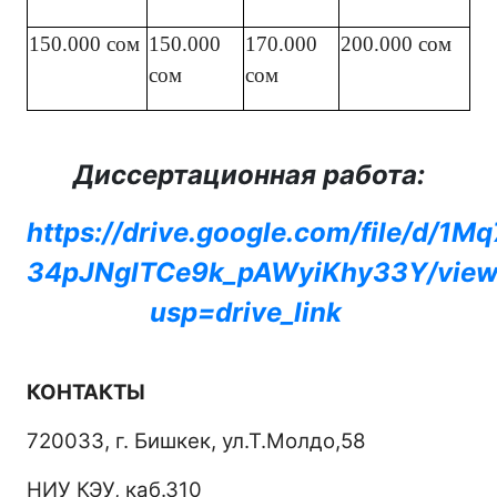
150.000 сом
150.000
170.000
200.000 сом
сом
сом
Диссертационная работа:
https://drive.google.com/file/d/1M
34pJNglTCe9k_pAWyiKhy33Y/vie
usp=drive_link
КОНТАКТЫ
720033, г. Бишкек, ул.Т.Молдо,58
НИУ КЭУ, каб.310