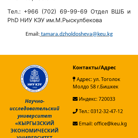
Тел.: +966 (702) 69-99-69 Отдел ВШБ и
PhD НИУ КЭУ им.М.Рыскулбекова
Е
mail:
tamara.dzholdosheva@keu.kg
Контакты/Адрес
Адрес: ул. Тоголок
Молдо 58 г.Бишкек
Индекс: 720033
Научно-
исследовательский
Тел.: 0312-32-47-12
университет
«КЫРГЫЗСКИЙ
Email: office@keu.kg
ЭКОНОМИЧЕСКИЙ
УНИВЕРСИТЕТ