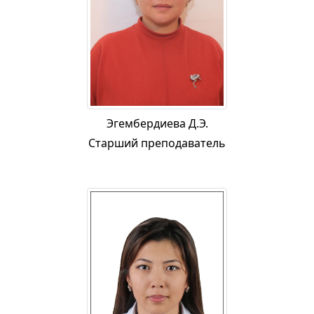
Эгембердиева Д.Э.
Старший преподаватель