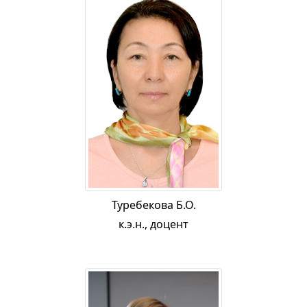
Туребекова Б.О.
к.э.н., доцент