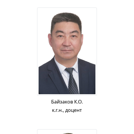
Байзаков К.О.
к.г.н., доцент