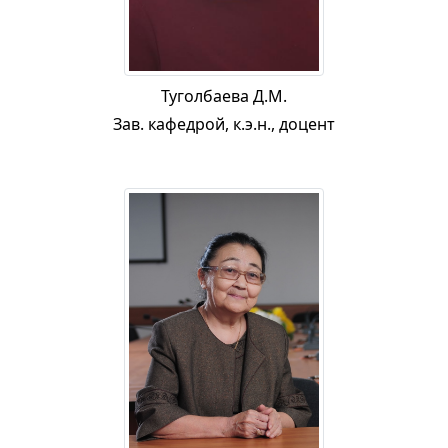
Туголбаева Д.М.
Зав. кафедрой, к.э.н., доцент