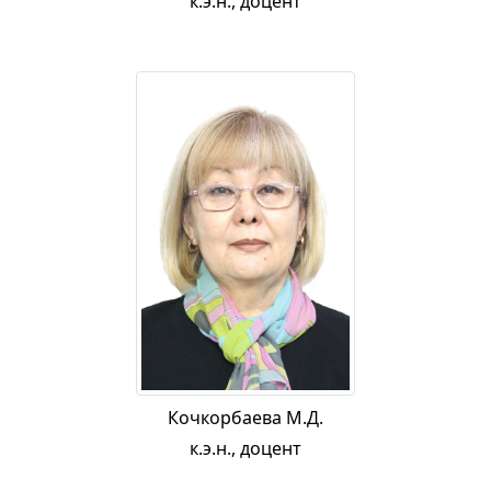
к.э.н., доцент
Кочкорбаева М.Д.
к.э.н., доцент