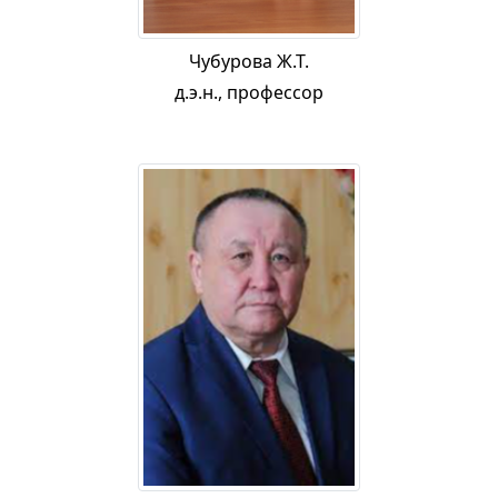
Чубурова Ж.Т.
д.э.н., профессор