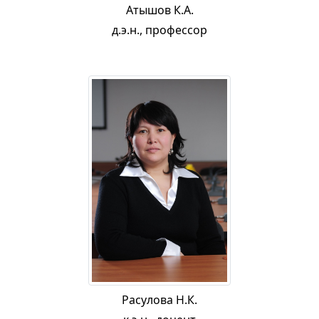
Атышов К.А.
д.э.н., профессор
Расулова Н.К.