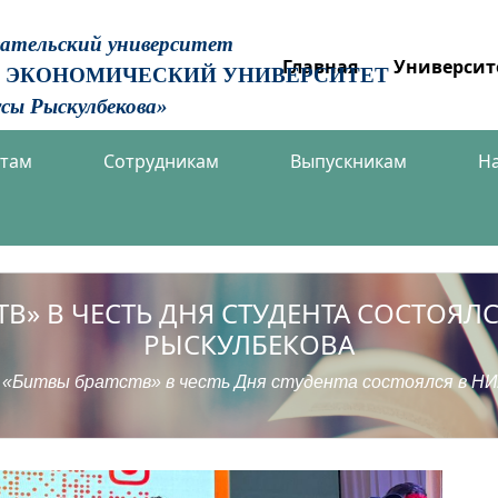
вательский университет
Главная
Университ
 ЭКОНОМИЧЕСКИЙ УНИВЕРСИТЕТ
сы Рыскулбекова»
нтам
Сотрудникам
Выпускникам
Н
В» В ЧЕСТЬ ДНЯ СТУДЕНТА СОСТОЯЛС
РЫСКУЛБЕКОВА
«Битвы братств» в честь Дня студента состоялся в НИУ