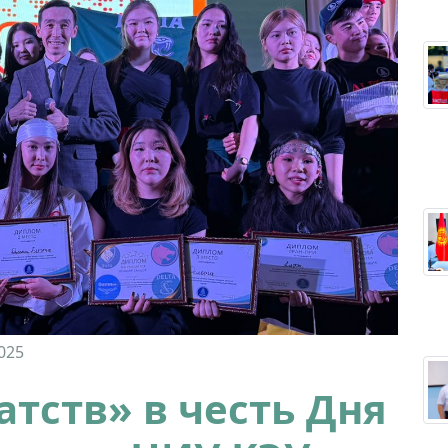
025
тств» в честь Дня