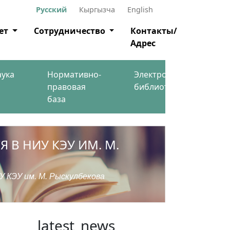
Русский
Кыргызча
English
ет
Сотрудничество
Контакты/
Адрес
аука
Нормативно-
Электронная
правовая
библиотека
база
Я В НИУ КЭУ ИМ. М.
 КЭУ им. М. Рыскулбекова
latest_news