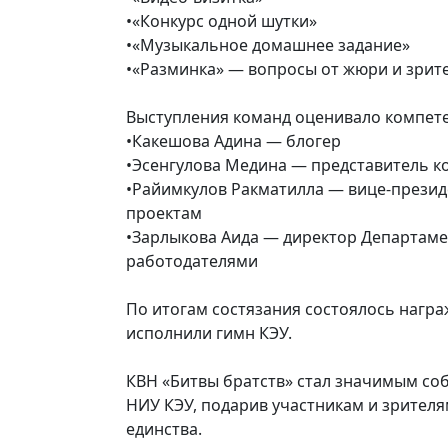
•«Конкурс одной шутки»
•«Музыкальное домашнее задание»
•«Разминка» — вопросы от жюри и зрит
Выступления команд оценивало компете
•Какешова Адина — блогер
•Эсенгулова Медина — представитель к
•Райимкулов Ракматилла — вице-презид
проектам
•Зарлыкова Аида — директор Департаме
работодателями
По итогам состязания состоялось награ
исполнили гимн КЭУ.
КВН «Битвы братств» стал значимым с
НИУ КЭУ, подарив участникам и зрителя
единства.