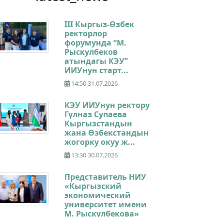
III Кыргыз-Өзбек
ректорлор
форумунда “М.
Рыскулбеков
атындагы КЭУ”
ИИУнун старт...
14:50 31.07.2026
КЭУ ИИУнун ректору
Гүлназ Супаева
Кыргызстандын
жана Өзбекстандын
жогорку окуу ж...
13:30 30.07.2026
Представитель НИУ
«Кыргызский
экономический
университет имени
М. Рыскулбекова»