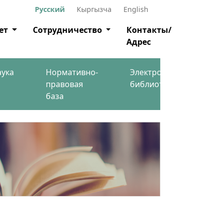
Русский
Кыргызча
English
ет
Сотрудничество
Контакты/
Адрес
аука
Нормативно-
Электронная
правовая
библиотека
база