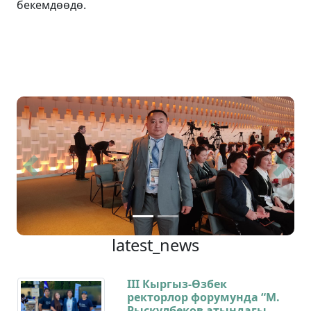
бекемдөөдө.
Previous
Next
latest_news
III Кыргыз-Өзбек
ректорлор форумунда “М.
Рыскулбеков атындагы