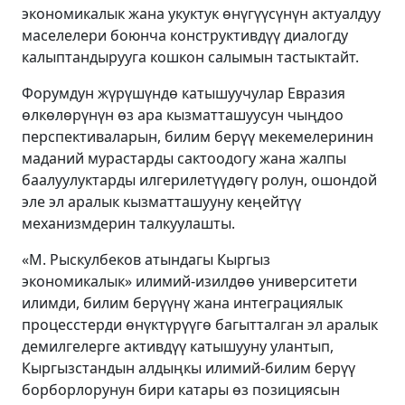
экономикалык жана укуктук өнүгүүсүнүн актуалдуу
маселелери боюнча конструктивдүү диалогду
калыптандырууга кошкон салымын тастыктайт.
Форумдун жүрүшүндө катышуучулар Евразия
өлкөлөрүнүн өз ара кызматташуусун чыңдоо
перспективаларын, билим берүү мекемелеринин
маданий мурастарды сактоодогу жана жалпы
баалуулуктарды илгерилетүүдөгү ролун, ошондой
эле эл аралык кызматташууну кеңейтүү
механизмдерин талкуулашты.
«М. Рыскулбеков атындагы Кыргыз
экономикалык» илимий-изилдөө университети
илимди, билим берүүнү жана интеграциялык
процесстерди өнүктүрүүгө багытталган эл аралык
демилгелерге активдүү катышууну улантып,
Кыргызстандын алдыңкы илимий-билим берүү
борборлорунун бири катары өз позициясын