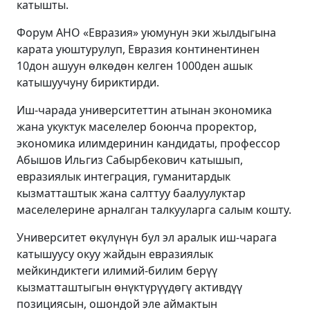
катышты.
Форум АНО «Евразия» уюмунун эки жылдыгына
карата уюштурулуп, Евразия континентинен
10дон ашуун өлкөдөн келген 1000ден ашык
катышуучуну бириктирди.
Иш-чарада университеттин атынан экономика
жана укуктук маселелер боюнча проректор,
экономика илимдеринин кандидаты, профессор
Абышов Ильгиз Сабырбекович катышып,
евразиялык интеграция, гуманитардык
кызматташтык жана салттуу баалуулуктар
маселелерине арналган талкууларга салым кошту.
Университет өкүлүнүн бул эл аралык иш-чарага
катышуусу окуу жайдын евразиялык
мейкиндиктеги илимий-билим берүү
кызматташтыгын өнүктүрүүдөгү активдүү
позициясын, ошондой эле аймактын