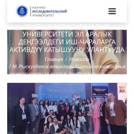
М. РЫСКУЛБЕКОВ АТЫНДАГЫ
КЫРГЫЗ ЭКОНОМИКАЛЫК
УНИВЕРСИТЕТИ ЭЛ АРАЛЫК
ДЕҢГЭЭЛДЕГИ ИШ-ЧАРАЛАРГА
АКТИВДҮҮ КАТЫШУУНУ УЛАНТУУДА
Главная
Новости
М. Рыскулбеков атындагы Кыргыз экономикалык
университети эл аралык деңгээлдеги иш-
чараларга активдүү катышууну улантууда