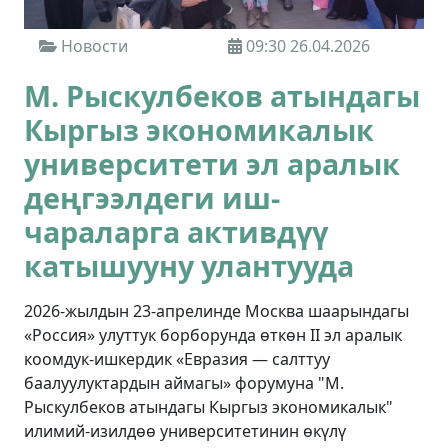
Новости
09:30 26.04.2026
М. Рыскулбеков атындагы
Кыргыз экономикалык
университети эл аралык
деңгээлдеги иш-
чараларга активдүү
катышууну улантууда
2026-жылдын 23-апрелинде Москва шаарындагы
«Россия» улуттук борборунда өткөн II эл аралык
коомдук-ишкердик «Евразия — салттуу
баалуулуктардын аймагы» форумуна "М.
Рыскулбеков атындагы Кыргыз экономикалык"
илимий-изилдөө университетинин өкүлү