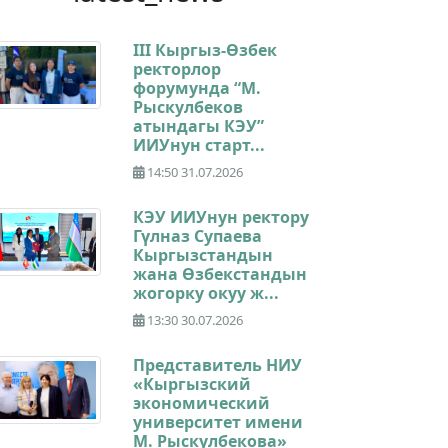
III Кыргыз-Өзбек
ректорлор
форумунда “М.
Рыскулбеков
атындагы КЭУ”
ИИУнун старт...
14:50 31.07.2026
КЭУ ИИУнун ректору
Гүлназ Супаева
Кыргызстандын
жана Өзбекстандын
жогорку окуу ж...
13:30 30.07.2026
Представитель НИУ
«Кыргызский
экономический
университет имени
М. Рыскулбекова»