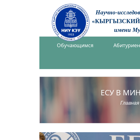
Научно-исследо
«КЫРГЫЗСКИЙ
имени Му
Обучающимся
Абитурие
ЕСУ В МИ
Главная