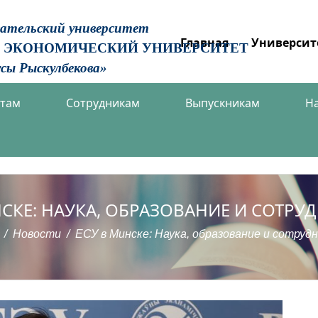
вательский университет
Главная
Университ
 ЭКОНОМИЧЕСКИЙ УНИВЕРСИТЕТ
сы Рыскулбекова»
нтам
Сотрудникам
Выпускникам
Н
НСКЕ: НАУКА, ОБРАЗОВАНИЕ И СОТРУ
Новости
ЕСУ в Минске: Наука, образование и сотруд