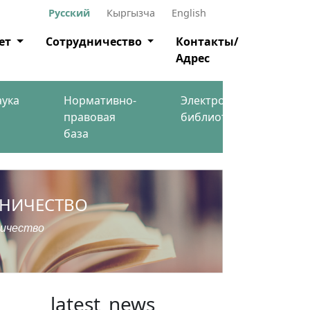
Русский
Кыргызча
English
ет
Сотрудничество
Контакты/
Адрес
аука
Нормативно-
Электронная
правовая
библиотека
база
ДНИЧЕСТВО
ничество
latest_news