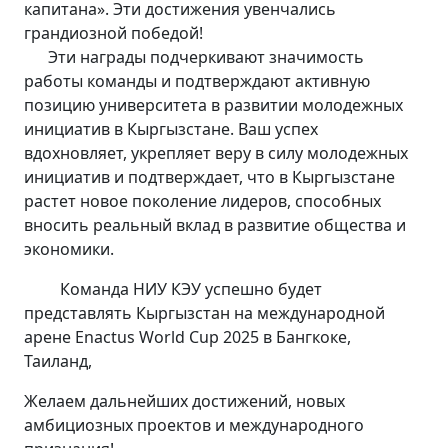
капитана». Эти достижения увенчались
грандиозной победой!
Эти награды подчеркивают значимость
работы команды и подтверждают активную
позицию университета в развитии молодежных
инициатив в Кыргызстане. Ваш успех
вдохновляет, укрепляет веру в силу молодежных
инициатив и подтверждает, что в Кыргызстане
растет новое поколение лидеров, способных
вносить реальный вклад в развитие общества и
экономики.
Команда НИУ КЭУ успешно будет
представлять Кыргызстан на международной
арене Enactus World Cup 2025 в Бангкоке,
Таиланд,
Желаем дальнейших достижений, новых
амбициозных проектов и международного