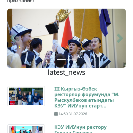
признания!
Previous
Next
latest_news
III Кыргыз-Өзбек
ректорлор форумунда “М.
Рыскулбеков атындагы
КЭУ” ИИУнун старт...
14:50 31.07.2026
КЭУ ИИУнун ректору
Гүлназ Супаева