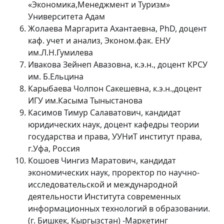
«Экономика,Менеджмент и Туризм»
Университета Адам
Жолаева Маргарита Ахантаевна, PhD, доцент
каф. учет и анализ, Эконом.фак. ЕНУ
им.Л.Н.Гумилева
Ивакова Зейнеп Авазовна, к.э.н., доцент КРСУ
им. Б.Ельцина
Карыбаева Чолпон Сакешевна, к.э.н.,доцент
ИГУ им.Касыма Тыныстанова
Касимов Тимур Салаватович, кандидат
юридических наук, доцент кафедры теории
государства и права, УУНиТ институт права,
г.Уфа, Россия
Кошоев Чингиз Маратович, кандидат
экономических наук, проректор по научно-
исследовательской и международной
деятельности Института современных
информационных технологий в образовании.
(г. Бишкек, Кыргызстан) -Маркетинг