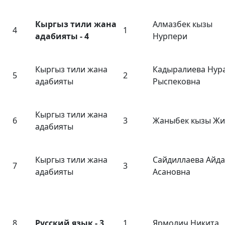
Кыргыз тили жана
Алмазбек кызы
4
1
адабияты - 4
Нурпери
Кыргыз тили жана
Кадыралиева Нур
5
2
адабияты
Рыспековна
Кыргыз тили жана
6
3
Жаныбек кызы Жи
адабияты
Кыргыз тили жана
Сайдиллаева Айд
7
3
адабияты
Асановна
8
Русский язык - 3
1
Ярмолич Никита