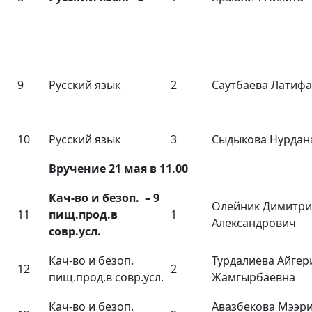
9
Русский язык
2
Саутбаева Латифа
10
Русский язык
3
Сыдыкова Нурдан
Вручение 21 мая в 11.00
Кач-во и безоп. – 9
Олейник Димитр
11
пищ.прод.в
1
Александрович
совр.усл.
Кач-во и безоп.
Турдалиева Айгер
12
2
пищ.прод.в совр.усл.
Жамгырбаевна
Кач-во и безоп.
Авазбекова Мээр