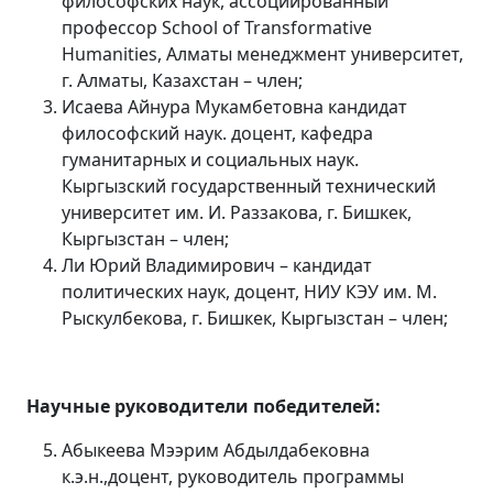
философских наук, ассоциированный
профессор School of Transformative
Humanities, Алматы менеджмент университет,
г. Алматы, Казахстан – член;
Исаева Айнура Мукамбетовна кандидат
философский наук. доцент, кафедра
гуманитарных и социальных наук.
Кыргызский государственный технический
университет им. И. Раззакова, г. Бишкек,
Кыргызстан – член;
Ли Юрий Владимирович – кандидат
политических наук, доцент, НИУ КЭУ им. М.
Рыскулбекова, г. Бишкек, Кыргызстан – член;
На
учны
е
руководител
и победителей:
Абыкеева Мээрим Абдылдабековна
к.э.н.,доцент, руководитель программы