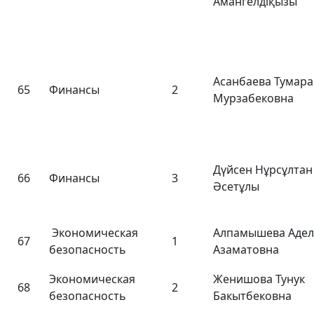
Амангелдіқызы
Асанбаева Тумара
65
Финансы
2
Мурзабековна
Дүйсен Нұрсұлтан
66
Финансы
3
Әсетұлы
Экономическая
Алпамышева Аде
67
1
безопасность
Азаматовна
Экономическая
Женишова Тунук
68
2
безопасность
Бакытбековна