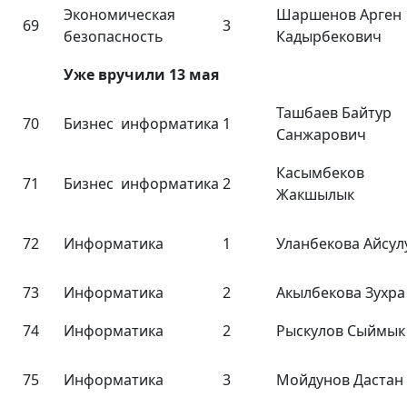
Экономическая
Шаршенов Арген
69
3
безопасность
Кадырбекович
Уже вручили 13 мая
Ташбаев Байтур
70
Бизнес информатика
1
Санжарович
Касымбеков
71
Бизнес информатика
2
Жакшылык
72
Информатика
1
Уланбекова Айсул
73
Информатика
2
Акылбекова Зухра
74
Информатика
2
Рыскулов Сыймык
75
Информатика
3
Мойдунов Дастан