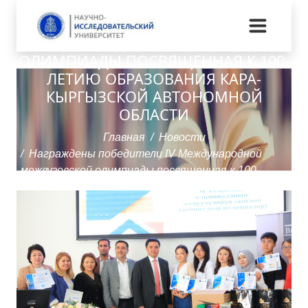
НАГРАЖДЕНЫ ПОБЕДИТЕЛИ IV
МЕЖДУНАРОДНОЙ МЕЖВУЗОВСКОЙ
ОЛИМПИАДЫ ПОСВЯЩЕННАЯ К 100-
ЛЕТИЮ ОБРАЗОВАНИЯ КАРА-
КЫРГЫЗСКОЙ АВТОНОМНОЙ
ОБЛАСТИ
Главная
Новости
Награждены победители IV Международной
межвузовской олимпиады посвященная к 100-
летию образования Кара-Кыргызской автономной
области