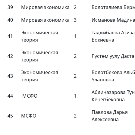
39
Мировая экономика
2
Болоталиева Бер
40
Мировая экономика
3
Исманова Мадин
Экономическая
Таджибаева Азиза
41
1
теория
Бокиевна
Экономическая
42
2
Рүстөм уулу Даст
теория
Экономическая
Болотбекова Аль
43
2
теория
Улановна
Абдиназарова Тун
44
МСФО
1
Кенегбековна
Павлова Дарья
45
МСФО
2
Алексеевна