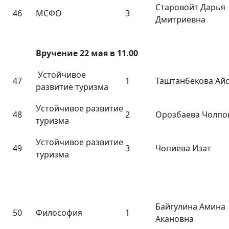
Старовойт Дарья
46
МСФО
3
Дмитриевна
Вручение 22 мая в 11.00
Устойчивое
47
1
Таштанбекова Ай
развитие туризма
Устойчивое развитие
48
2
Орозбаева Чолп
туризма
Устойчивое развитие
49
3
Чопиева Изат
туризма
Байгулина Амина
50
Философия
1
Акановна