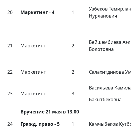
Узбеков Темирла
20
Маркетинг
- 4
1
Нурланович
Бейшембиева Аэл
21
Маркетинг
2
Болотовна
22
Маркетинг
2
Салахитдинова У
Васильева Камил
23
Маркетинг
3
Бакытбековна
Вручение 21 мая в 13.00
24
Гражд. право - 5
1
Камчыбеков Кутб