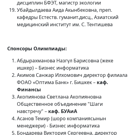
дисциплин БФЭТ, магистр экологии
Убайдылдаева Аида Акынбековна, преп.
кафедры Естеств. гуманит.дисц., Азиатский
медицинский институт им. С. Тентишева
С
понсор
ы Олимпиады:
Абдырахманова Назгүл Барисовна (жеке
ишкер) – Бизнес информатика
Акимов Санжар Илхомович директор филиала
ФОАО «Оптима Банк» г. Бишкек –
каф.
Финансы
Акопиянова Светлана Акопияновна
Общественное объединение "Шаги
навстречу" –
каф. БУАиА
Асанов Темир (шоро компаниясынын
менеджери) - Бизнес информатика
Бондарева Виктория Сергеевна, директор