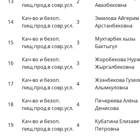
13
2
пищ.прод.в совр.усл.
Авазбековна
Кач-во и безоп.
Эмилова Айгерим
14
3
пищ.прод.в совр.усл.
Арстанбековна
Кач-во и безоп.
Мухтарбек кызы
15
3
пищ.прод.в совр.усл.
Бактыгүл
Кач-во и безоп.
Жоробекова Нур
16
3
пищ.прод.в совр.усл.
Жыргалбековна
Кач-во и безоп.
Жээнбекова Гузел
17
4
пищ.прод.в совр.усл.
Алымкуловна
Кач-во и безоп.
Печереева Алёна
18
4
пищ.прод.в совр.усл.
Денисова
Кач-во и безоп.
Кубатина Елизаве
19
4
пищ.прод.в совр.усл.
Петровна