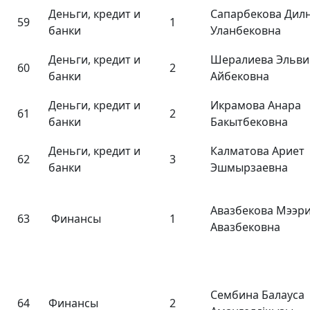
Деньги, кредит и
Сапарбекова Дил
59
1
банки
Уланбековна
Деньги, кредит и
Шералиева Эльви
60
2
банки
Айбековна
Деньги, кредит и
Икрамова Анара
61
2
банки
Бакытбековна
Деньги, кредит и
Калматова Ариет
62
3
банки
Эшмырзаевна
Авазбекова Мээр
63
Финансы
1
Авазбековна
Сембина Балауса
64
Финансы
2