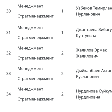
Менеджмент
Узбеков Темирла
30
1
Нурланович
Стратменеджмент
Менеджмент
Джантаева Зибагу
31
1
Кунтуевна
Стратменеджмент
Менеджмент
Жалилов Эрмек
32
2
Жалилович
Стратменеджмент
Менеджмент
Дыйканбаев Акта
33
2
Русланович
Стратменеджмент
Менеджмент
Нурдинова Сүйкү
34
2
Нурдиновна
Стратменеджмент