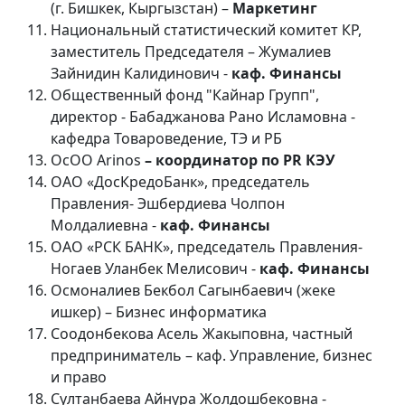
(г. Бишкек, Кыргызстан) –
Маркетинг
Национальный статистический комитет КР,
заместитель Председателя – Жумалиев
Зайнидин Калидинович -
каф. Финансы
Общественный фонд "Кайнар Групп",
директор - Бабаджанова Рано Исламовна -
кафедра Товароведение, ТЭ и РБ
ОсОО Arinos
– координатор по
PR
КЭУ
ОАО «ДосКредоБанк», председатель
Правления- Эшбердиева Чолпон
Молдалиевна -
каф. Финансы
ОАО «РСК БАНК», председатель Правления-
Ногаев Уланбек Мелисович -
каф. Финансы
Осмоналиев Бекбол Сагынбаевич (жеке
ишкер) – Бизнес информатика
Соодонбекова Асель Жакыповна, частный
предприниматель – каф. Управление, бизнес
и право
Султанбаева Айнура Жолдошбековна -