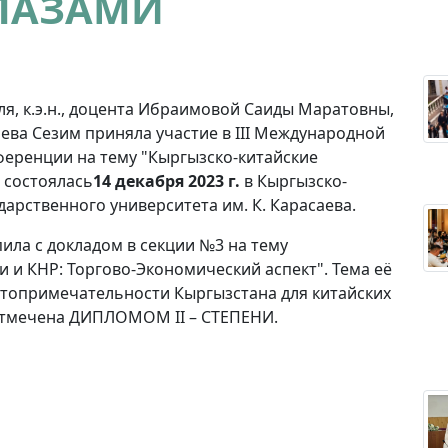
ЛАЗАМИ
я, к.э.н., доцента Ибраимовой Саиды Маратовны,
аева Сезим приняла участие в III Международной
ференции на тему "Кыргызско-китайские
 состоялась
14
декабря 2023 г.
в Кыргызско-
дарственного университета им. К. Карасаева.
ила с докладом в секции №3 на тему
 и КНР: Торгово-Экономический аспект". Тема её
стопримечательности Кыргызстана для китайских
 отмечена ДИПЛОМОМ II – СТЕПЕНИ.