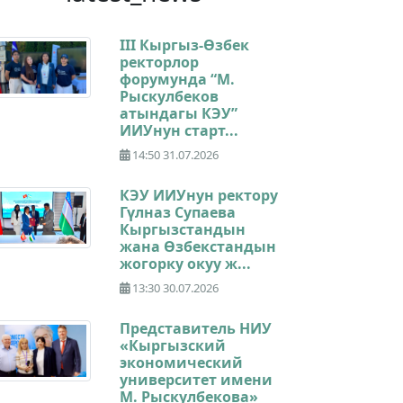
III Кыргыз-Өзбек
ректорлор
форумунда “М.
Рыскулбеков
атындагы КЭУ”
ИИУнун старт...
14:50 31.07.2026
КЭУ ИИУнун ректору
Гүлназ Супаева
Кыргызстандын
жана Өзбекстандын
жогорку окуу ж...
13:30 30.07.2026
Представитель НИУ
«Кыргызский
экономический
университет имени
М. Рыскулбекова»