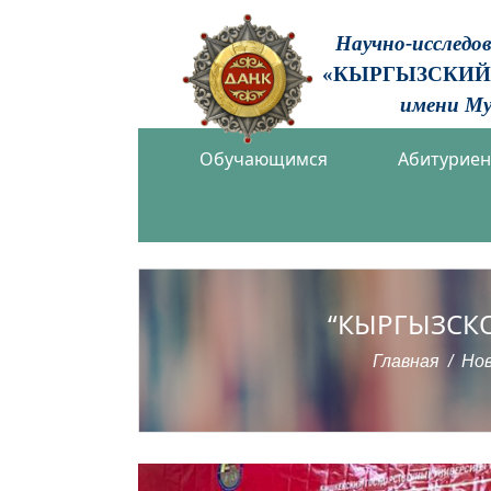
Научно-исследо
«КЫРГЫЗСКИЙ
имени Му
Обучающимся
Абитурие
“КЫРГЫЗСК
Главная
Но