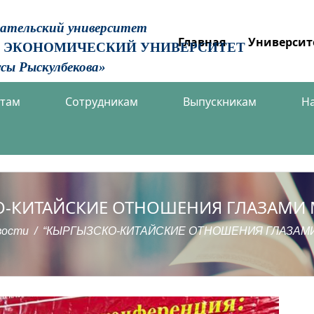
вательский университет
Главная
Университ
 ЭКОНОМИЧЕСКИЙ УНИВЕРСИТЕТ
сы Рыскулбекова»
нтам
Сотрудникам
Выпускникам
Н
О-КИТАЙСКИЕ ОТНОШЕНИЯ ГЛАЗАМИ
вости
“КЫРГЫЗСКО-КИТАЙСКИЕ ОТНОШЕНИЯ ГЛАЗАМ