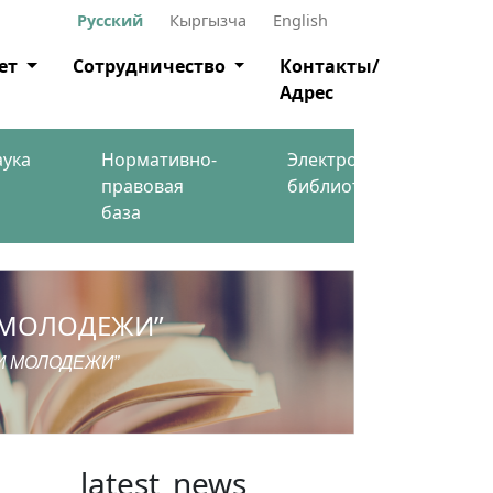
Русский
Кыргызча
English
ет
Сотрудничество
Контакты/
Адрес
аука
Нормативно-
Электронная
правовая
библиотека
база
 МОЛОДЕЖИ”
И МОЛОДЕЖИ”
latest_news