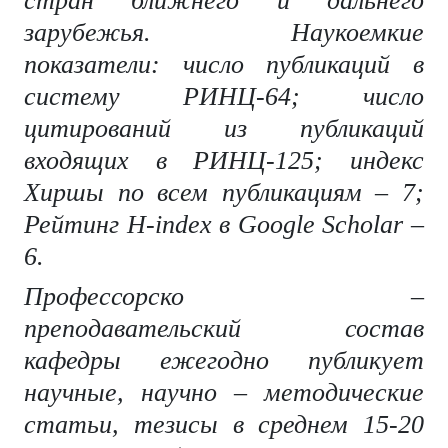
стран ближнего и дальнего
зарубежья. Наукоемкие
показатели: число публикаций в
систему РИНЦ-64; число
цитирований из публикаций
входящих в РИНЦ-125; индекс
Хиршы по всем публикациям – 7;
Рейтинг
H
-
index
в
Google
Scholar
–
6.
Профессорско –
преподавательский состав
кафедры ежегодно публикует
научные, научно – методические
статьи, тезисы в среднем 15-20