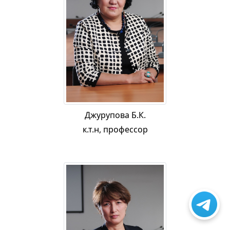
Джурупова Б.К.
к.т.н, профессор