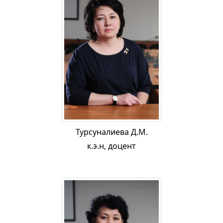
Турсуналиева Д.М.
к.э.н, доцент